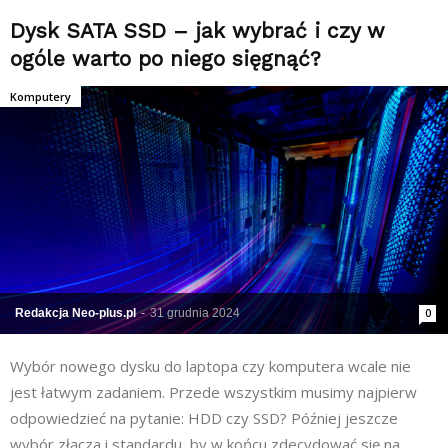
Dysk SATA SSD – jak wybrać i czy w
ogóle warto po niego sięgnąć?
Komputery
Redakcja Neo-plus.pl
-
31 grudnia 2024
0
Wybór nowego dysku do laptopa czy komputera wcale nie
jest łatwym zadaniem. Przede wszystkim musimy najpierw
odpowiedzieć na pytanie: HDD czy SSD? Później jeszcze
wybór złącza i standardu, by w końcu zdecydować się na