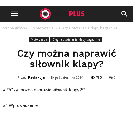
Strona główna
Motoryzacja
Cięgna otwierania klapy bagażnika
Motoryzacja
Cięgna otwierania klapy bagażnika
Czy można naprawić
siłownik klapy?
Przez
Redakcja
-
19 października 2024
785
0
# **Czy można naprawić siłownik klapy?**
## Wprowadzenie