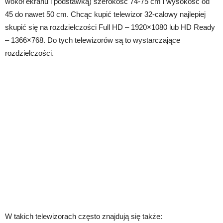
wokół ekranu i podstawką) szerokość 74-75 cm i wysokość od
45 do nawet 50 cm. Chcąc kupić telewizor 32-calowy najlepiej
skupić się na rozdzielczości Full HD – 1920×1080 lub HD Ready
– 1366×768. Do tych telewizorów są to wystarczające
rozdzielczości.
W takich telewizorach często znajdują się także: