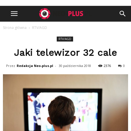
Strona główna
RTV/AGD
RTV/AGD
Jaki telewizor 32 cale
Przez
Redakcja Neo-plus.pl
-
30 października 2018
2376
0