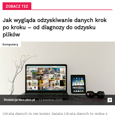
ZOBACZ TEŻ
Jak wygląda odzyskiwanie danych krok
po kroku – od diagnozy do odzysku
plików
Komputery
Redakcja Neo-plus.pl
-
13 kwietnia 2026
0
Utrata danych to nie koniec świata Utrata danych to jedna z