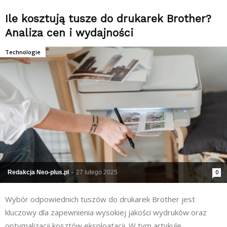
Ile kosztują tusze do drukarek Brother?
Analiza cen i wydajności
Technologie
Redakcja Neo-plus.pl
-
27 lutego 2025
0
​Wybór odpowiednich tuszów do drukarek Brother jest
kluczowy dla zapewnienia wysokiej jakości wydruków oraz
optymalizacji kosztów eksploatacji. W tym artykule